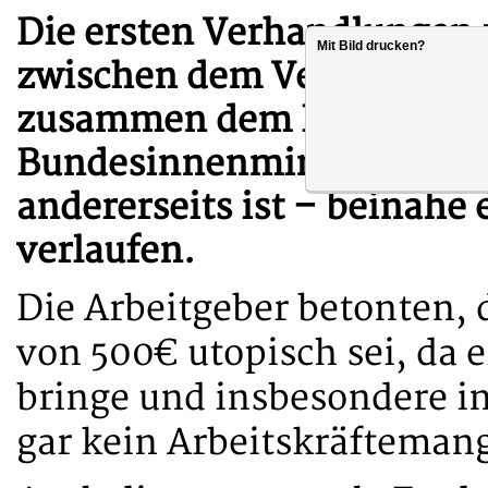
Die ersten Verhandlungen
Mit Bild drucken?
zwischen dem Verband der
zusammen dem Bund, vertr
Bundesinnenministerin Fae
andererseits ist – beinahe
verlaufen.
Die Arbeitgeber betonten, 
von 500€ utopisch sei, da 
bringe und insbesondere i
gar kein Arbeitskräftemang