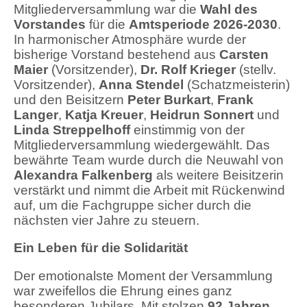
Mitgliederversammlung war die
Wahl des
Vorstandes
für die
Amtsperiode 2026-2030
.
In harmonischer Atmosphäre wurde der
bisherige Vorstand bestehend aus
Carsten
Maier
(Vorsitzender),
Dr. Rolf Krieger
(stellv.
Vorsitzender),
Anna Stendel
(Schatzmeis­terin)
und den Beisitzern
Peter Burkart
,
Frank
Langer
,
Katja Kreuer
,
Heidrun Sonnert
und
Linda Streppelhoff
einstimmig von der
Mitgliederversammlung wiedergewählt. Das
bewährte Team wurde durch die Neuwahl von
Alexandra Falkenberg
als weitere Beisitzerin
verstärkt und nimmt die Arbeit mit Rückenwind
auf, um die Fachgruppe sicher durch die
nächsten vier Jahre zu steuern.
Ein Leben für die Solidarität
Der emotionalste Moment der Versammlung
war zweifellos die Ehrung eines ganz
besonderen Jubi­lars. Mit stolzen
92 Jahren