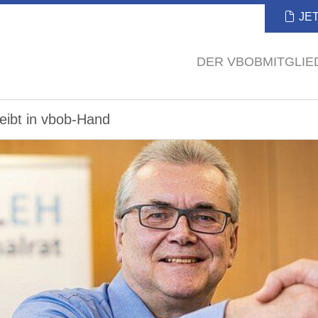
JE
DER VBOB
MITGLI
eibt in vbob-Hand