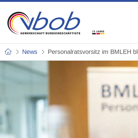
News
Personalratsvorsitz im BMLEH bl