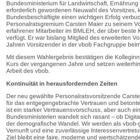
Bundesministerium für Landwirtschaft, Ernährung 
erforderlich gewordenen Neuwahl des Vorsitzes,
Bundesbeschäftigte einen wichtigen Erfolg verbuc
Personalratsgremium Carsten Maier zu seinem Vors
erfahrener Mitarbeiter im BMLEH, der über beste
verfügt. Er war bislang Mitglied des erweiterten V
Jahren Vorsitzender in der vbob Fachgruppe be
Mit diesem Wahlergebnis bestätigen die Kollegi
Kurs der vergangenen Jahre und setzen weiterhin 
Arbeit des vbob.
Kontinuität in herausfordernden Zeiten
Der neu gewählte Personalratsvorsitzende Carste
für das entgegengebrachte Vertrauen und betont
ist ein starker Vertrauensvorschuss, aber auch ein 
Bundesministerien wandelt sich rasant – ob Digita
der demografische Wandel. Wir werden als vbob-ge
Vernunft und eine zuverlässige Interessenvertret
Ziel bleibt eine faire, moderne und wertschätzen